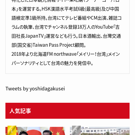
本」を運営する。HSK漢語水平考試6級(最高級)及び中国
語検定準1級所持。台湾にてテレビ番組やCM出演、雑誌コ
ラムの執筆、台湾でチャンネル登録18万人のYouTube「吉
田社長JapanTV」運営なども行う。日本酒輸出、台灣交通
部(国交省)Taiwan Pass Project顧問。
2018年より北海道FM northwave「メイリー！台湾」メイン
パーソナリティとして台湾の魅力を発信中。
Tweets by yoshidagakusei
人気記事