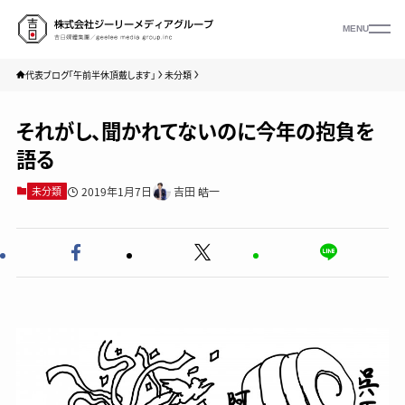
MENU
代表ブログ「午前半休頂戴します」
未分類
それがし、聞かれてないのに今年の抱負を
語る
2019年1月7日
吉田 皓一
未分類