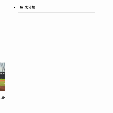
未分類
した