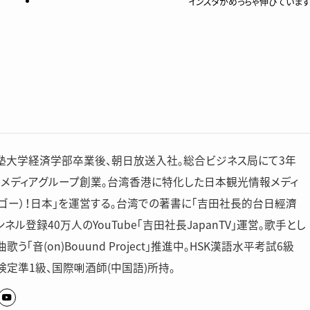
インスタがめっちゃ伸びていま
塾大学経済学部卒業後、朝日放送入社。総合ビジネス局にて3年
ーメディアグループ創業。台湾香港に特化した日本観光情報メディ
ゴー）！日本」を運営する。台湾での著書に「吉田社長的台日經濟
ネル登録40万人のYouTube「吉田社長JapanTV」運営。歌手とし
歌う「音(on)Bouund Project」推進中。HSK漢語水平考試6級
検定準1級、国際唎酒師(中国語)所持。