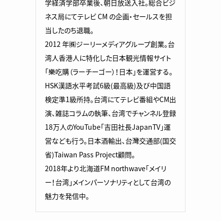
学経済学部卒業後、朝日放送入社。総合ビジ
ネス局にてテレビ CM の企画・セールスを担
当したのち退職。
2012 年㈱ジーリーメディアグループ創業。台
湾人香港人に特化した日本観光情報サイト
「樂吃購（ラーチーゴー）！日本」を運営する。
HSK漢語水平考試6級(最高級)及び中国語
検定準1級所持。台湾にてテレビ番組やCM出
演、雑誌コラムの執筆、台湾でチャンネル登録
18万人のYouTube「吉田社長JapanTV」運
営なども行う。日本酒輸出、台灣交通部(国交
省)Taiwan Pass Project顧問。
2018年より北海道FM northwave「メイリ
ー！台湾」メインパーソナリティとして台湾の
魅力を発信中。