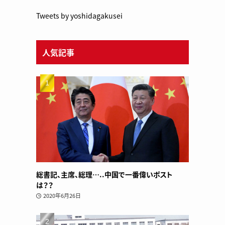
Tweets by yoshidagakusei
人気記事
総書記、主席、総理…..中国で一番偉いポスト
は？？
2020年6月26日