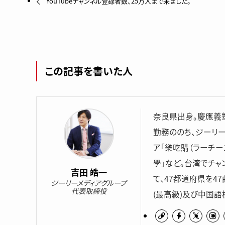
YouTubeチャンネル登録者数、25万人まで来ました。
この記事を書いた人
奈良県出身。慶應義
勤務ののち、ジーリ
ア「樂吃購（ラーチー
學」など。台湾でチャン
吉田 皓一
て、47都道府県を47曲
ジーリーメディアグループ
代表取締役
(最高級)及び中国語