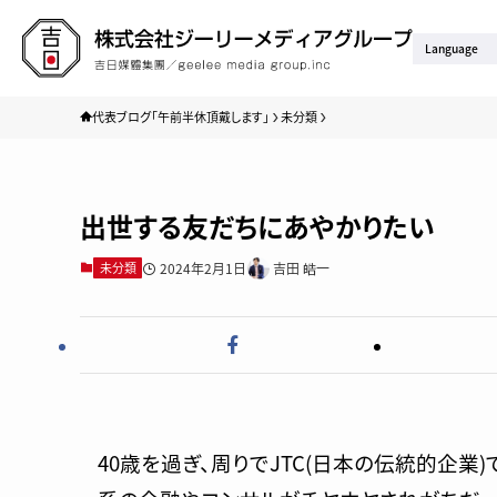
Language
代表ブログ「午前半休頂戴します」
未分類
出世する友だちにあやかりたい
2024年2月1日
吉田 皓一
未分類
40歳を過ぎ、周りでJTC(日本の伝統的企業