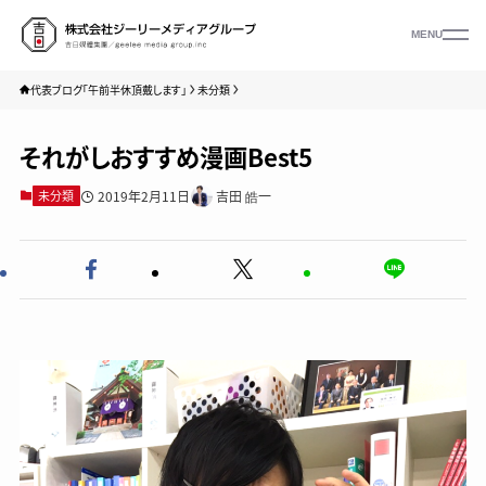
MENU
代表ブログ「午前半休頂戴します」
未分類
それがしおすすめ漫画Best5
2019年2月11日
吉田 皓一
未分類