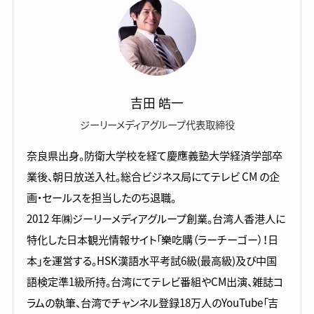
吉田 皓一
ジーリーメディアグループ代表取締役
奈良県出身。防衛大学校を経て慶應義塾大学経済学部卒
業後、朝日放送入社。総合ビジネス局にてテレビ CM の企
画・セールスを担当したのち退職。
2012 年㈱ジーリーメディアグループ創業。台湾人香港人に
特化した日本観光情報サイト「樂吃購（ラーチーゴー）！日
本」を運営する。HSK漢語水平考試6級(最高級)及び中国
語検定準1級所持。台湾にてテレビ番組やCM出演、雑誌コ
ラムの執筆、台湾でチャンネル登録18万人のYouTube「吉