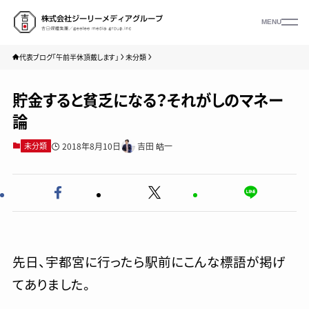
MENU
代表ブログ「午前半休頂戴します」
未分類
貯金すると貧乏になる？それがしのマネー
論
2018年8月10日
吉田 皓一
未分類
先日、宇都宮に行ったら駅前にこんな標語が掲げ
てありました。