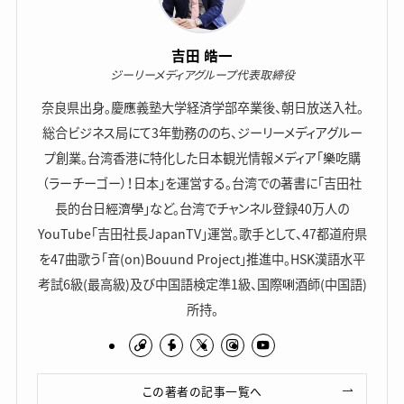
吉田 皓一
ジーリーメディアグループ代表取締役
奈良県出身。慶應義塾大学経済学部卒業後、朝日放送入社。
総合ビジネス局にて3年勤務ののち、ジーリーメディアグルー
プ創業。台湾香港に特化した日本観光情報メディア「樂吃購
（ラーチーゴー）！日本」を運営する。台湾での著書に「吉田社
長的台日經濟學」など。台湾でチャンネル登録40万人の
YouTube「吉田社長JapanTV」運営。歌手として、47都道府県
を47曲歌う「音(on)Bouund Project」推進中。HSK漢語水平
考試6級(最高級)及び中国語検定準1級、国際唎酒師(中国語)
所持。
この著者の記事一覧へ