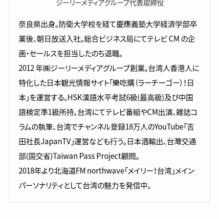
ジーリーメディアグループ代表取締役
奈良県出身。防衛大学校を経て慶應義塾大学経済学部卒
業後、朝日放送入社。総合ビジネス局にてテレビ CM の企
画・セールスを担当したのち退職。
2012 年㈱ジーリーメディアグループ創業。台湾人香港人に
特化した日本観光情報サイト「樂吃購（ラーチーゴー）！日
本」を運営する。HSK漢語水平考試6級(最高級)及び中国
語検定準1級所持。台湾にてテレビ番組やCM出演、雑誌コ
ラムの執筆、台湾でチャンネル登録18万人のYouTube「吉
田社長JapanTV」運営なども行う。日本酒輸出、台灣交通
部(国交省)Taiwan Pass Project顧問。
2018年より北海道FM northwave「メイリー！台湾」メイン
パーソナリティとして台湾の魅力を発信中。