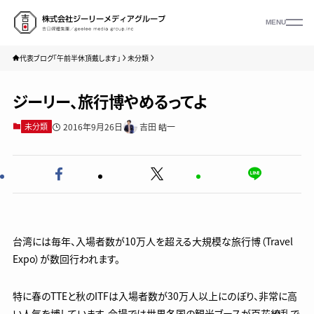
MENU
代表ブログ「午前半休頂戴します」
未分類
ジーリー、旅行博やめるってよ
2016年9月26日
吉田 皓一
未分類
台湾には毎年、入場者数が10万人を超える大規模な旅行博（Travel
Expo）が数回行われます。
特に春のTTEと秋のITFは入場者数が30万人以上にのぼり、非常に高
い人気を博しています。会場では世界各国の観光ブースが百花繚乱で