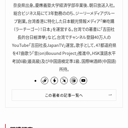
奈良県出身。慶應義塾大学経済学部卒業後、朝日放送入社。
総合ビジネス局にて3年勤務ののち、ジーリーメディアグルー
プ創業。台湾香港に特化した日本観光情報メディア「樂吃購
（ラーチーゴー）！日本」を運営する。台湾での著書に「吉田社
長的台日經濟學」など。台湾でチャンネル登録40万人の
YouTube「吉田社長JapanTV」運営。歌手として、47都道府県
を47曲歌う「音(on)Bouund Project」推進中。HSK漢語水平
考試6級(最高級)及び中国語検定準1級、国際唎酒師(中国語)
所持。
この著者の記事一覧へ