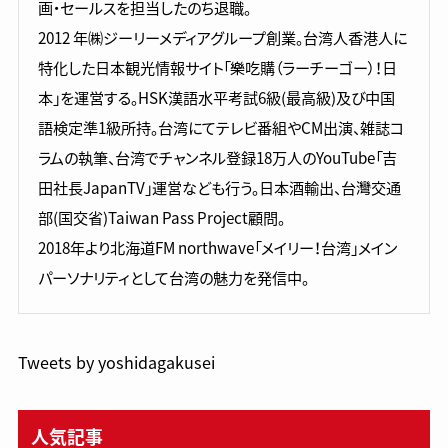
画・セールスを担当したのち退職。
2012 年㈱ジーリーメディアグループ創業。台湾人香港人に
特化した日本観光情報サイト「樂吃購（ラーチーゴー）！日
本」を運営する。HSK漢語水平考試6級(最高級)及び中国
語検定準1級所持。台湾にてテレビ番組やCM出演、雑誌コ
ラムの執筆、台湾でチャンネル登録18万人のYouTube「吉
田社長JapanTV」運営なども行う。日本酒輸出、台灣交通
部(国交省)Taiwan Pass Project顧問。
2018年より北海道FM northwave「メイリー！台湾」メイン
パーソナリティとして台湾の魅力を発信中。
Tweets by yoshidagakusei
人気記事